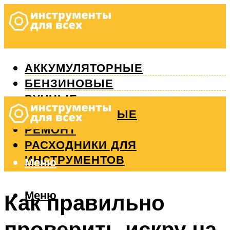
АККУМУЛЯТОРНЫЕ
БЕНЗИНОВЫЕ
РУЧНЫЕ
ИЗМЕРИТЕЛЬНЫЕ
РЕМОНТ
РАСХОДНИКИ ДЛЯ
ИНСТРУМЕНТОВ
Меню
Меню
Как правильно
проверить искру на