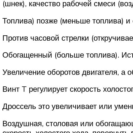
(шнек), качество рабочей смеси (воз
Топлива) позже (меньше топлива) и 
Против часовой стрелки (откручива
Обогащенный (больше топлива). Ис
Увеличение оборотов двигателя, а 
Винт T регулирует скорость холосто
Дроссель это увеличивает или умен
Воздушная, столовая или обогащающ
скорость холостого хода, повернуть