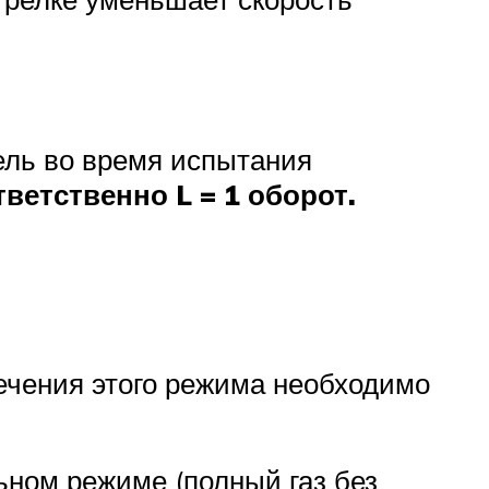
ель во время испытания
тветственно L = 1 оборот.
печения этого режима необходимо
ьном режиме (полный газ без