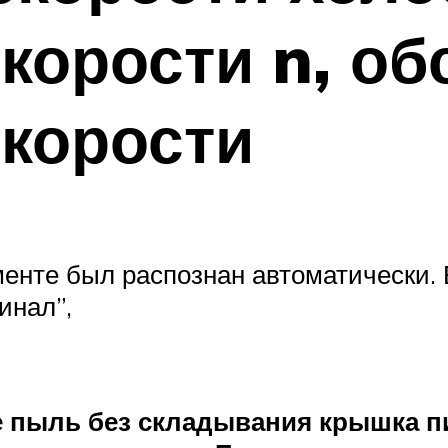
скорости n, о
скорости
менте был распознан автоматически.
инал”,
 пыль без складывания
крышка п