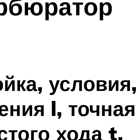
арбюратор
йка, условия,
ния l, точная
того хода t,