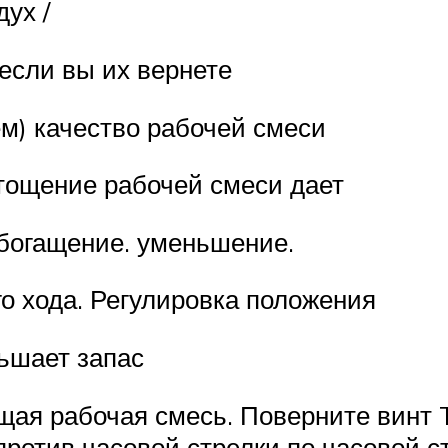
дух /
если вы их вернете
ем) качество рабочей смеси
тощение рабочей смеси дает
обогащение. уменьшение.
го хода. Регулировка положения
ьшает запас
ая рабочая смесь. Поверните винт T
 против часовой стрелки по часовой 