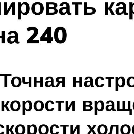
лировать к
на 240
 Точная настро
скорости враще
корости холос