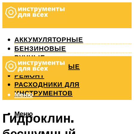
АККУМУЛЯТОРНЫЕ
БЕНЗИНОВЫЕ
РУЧНЫЕ
ИЗМЕРИТЕЛЬНЫЕ
РЕМОНТ
РАСХОДНИКИ ДЛЯ
ИНСТРУМЕНТОВ
Меню
Меню
Гидроклин.
бесшумный