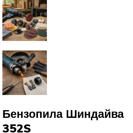
Бензопила Шиндайва
352S