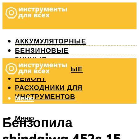
АККУМУЛЯТОРНЫЕ
БЕНЗИНОВЫЕ
РУЧНЫЕ
ИЗМЕРИТЕЛЬНЫЕ
РЕМОНТ
РАСХОДНИКИ ДЛЯ
ИНСТРУМЕНТОВ
Меню
Меню
Бензопила
shindaiwa 452s 15