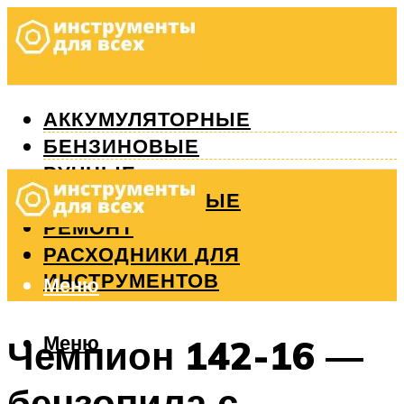
АККУМУЛЯТОРНЫЕ
БЕНЗИНОВЫЕ
РУЧНЫЕ
ИЗМЕРИТЕЛЬНЫЕ
РЕМОНТ
РАСХОДНИКИ ДЛЯ
ИНСТРУМЕНТОВ
Меню
Меню
Чемпион 142-16 —
бензопила с